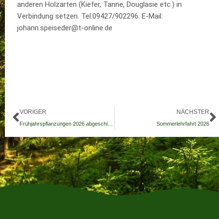
anderen Holzarten (Kiefer, Tanne, Douglasie etc.) in
Verbindung setzen. Tel.09427/902296. E-Mail:
johann.speiseder@t-online.de
Zurück
N
VORIGER
NÄCHSTER
Frühjahrspflanzungen 2026 abgeschlossen, Materialbestellung ganzjährig möglich
Sommerlehrfahrt 2026